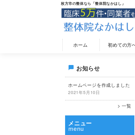
Skip
Skip
枚方市の整体なら「整体院なかはし」
to
to
main
primary
content
sidebar
枚
枚
方
ホーム
初めての方
方
市
の
市
整
で
最
体
お知らせ
腰・
整
体
膝・
初
院
ホームページを作成しました
自
な
2021年5月10日
律
の
か
は
神
一覧
し
サ
経
症
メニュー
イ
状