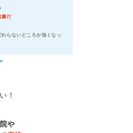
る
は嫌だ
変わらないどころか強くなっ
い！
院や