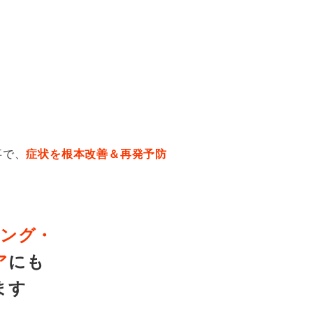
事で、
症状を根本改善＆再発予防
ング・
ア
にも
ます