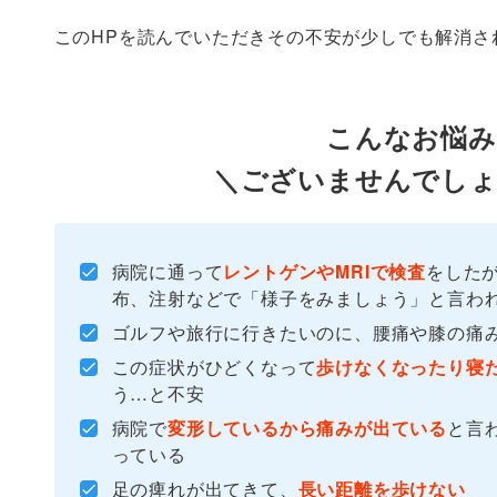
このHPを読んでいただきその不安が少しでも解消さ
こんなお悩み
＼ございませんでしょ
病院に通って
レントゲンやMRIで検査
をした
布、注射などで「様子をみましょう」と言わ
ゴルフや旅行に行きたいのに、腰痛や膝の痛
この症状がひどくなって
歩けなくなったり寝
う…と不安
病院で
変形しているから痛みが出ている
と言
っている
足の痺れが出てきて、
長い距離を歩けない