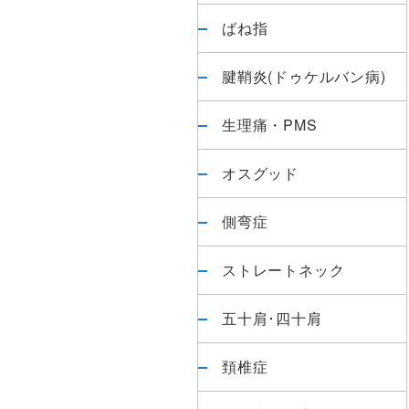
ばね指
腱鞘炎(ドゥケルバン病)
生理痛・PMS
オスグッド
側弯症
ストレートネック
五十肩･四十肩
頚椎症