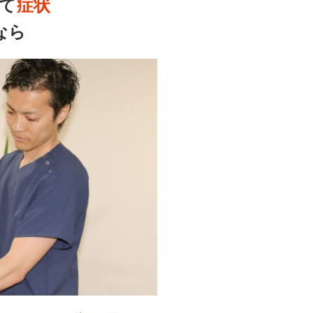
て
症状
なら