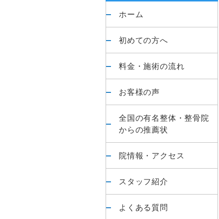
が
ド
ホーム
専
門
バ
初めての方へ
の
整
ー
料金・施術の流れ
体
院
お客様の声
全国の有名整体・整骨院
からの推薦状
院情報・アクセス
スタッフ紹介
よくある質問