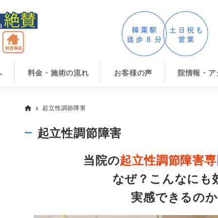
へ
料金・施術の流れ
お客様の声
院情報・ア
起立性調節障害
home
chevron_right
起立性調節障害
当院の
起立性調節障害専
なぜ？こんなにも
実感できるのか