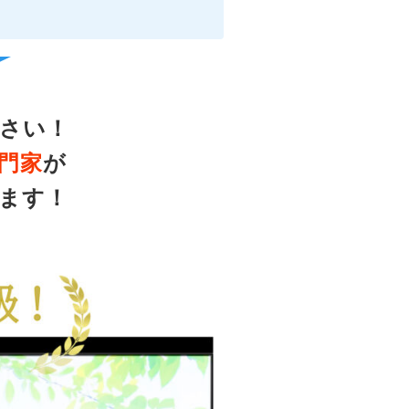
さい！
門家
が
ます！