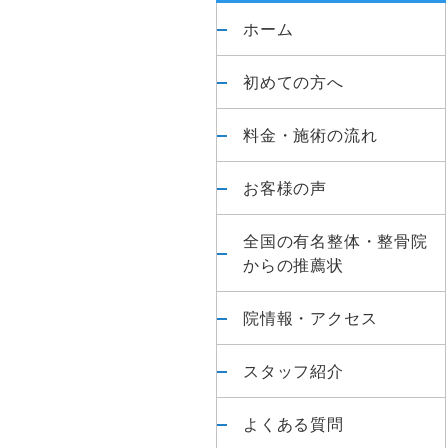
が
ド
ホーム
専
門
バ
初めての方へ
の
整
ー
料金・施術の流れ
体
院
お客様の声
全国の有名整体・整骨院
からの推薦状
院情報・アクセス
スタッフ紹介
よくある質問