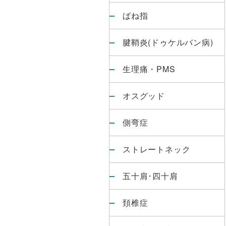
ばね指
腱鞘炎(ドゥケルバン病)
生理痛・PMS
オスグッド
側弯症
ストレートネック
五十肩･四十肩
頚椎症