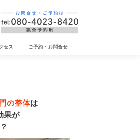
クセス
ご予約・お問合せ
門
の整体
は
効果が
？