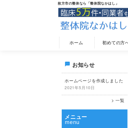
Skip
Skip
枚方市の整体なら「整体院なかはし」
to
to
main
primary
content
sidebar
枚
枚
方
ホーム
初めての方
方
市
の
市
整
で
最
体
お知らせ
腰・
整
体
膝・
初
院
ホームページを作成しました
自
な
2021年5月10日
律
の
か
は
神
一覧
し
サ
経
症
メニュー
イ
状